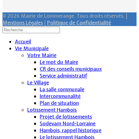
© 2026 Mairie de Lommerange. Tous droits réservés. |
Mentions Légales
|
Politique de Confidentialité
Accueil
Vie Municipale
Votre Mairie
Le mot du Maire
CR des conseils municipaux
Service administratif
Le Village
La salle communale
Intercommunalité
Plan de situation
Lotissement Hambois
Projet de lotissements
Sodevam Nord-Lorraine
Hambois, rappel historique
Le lotissement Hambois