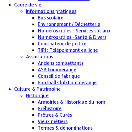
Cadre de vie
Informations pratiques
Bus scolaire
Environnement / Déchetterie
Numéros utiles - Services sociaux
Numéros utiles -Santé & Divers
Conciliateur de justice
TIPI : Télépaiement en ligne
Associations
Anciens combattants
ASK Lommerange
Conseil de fabrique
Football Club Lommerange
Culture & Patrimoine
Historique
Armoiries & Historique du nom
Préhistoire
Prêtres & Curés
Vieux métiers
Termes & dénominations