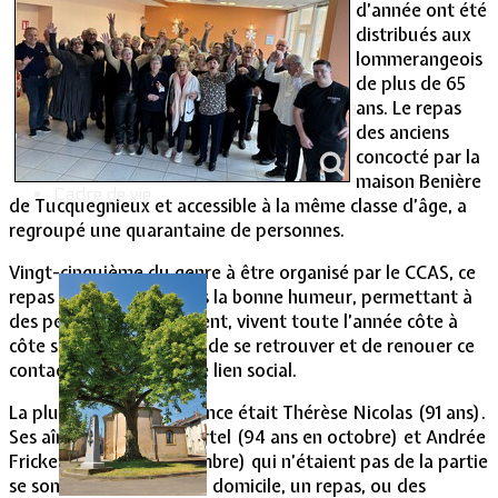
Intercommunalité
d’année ont été
Plan de situation
distribués aux
Lotissement Hambois
lommerangeois
Projet de lotissements
de plus de 65
Sodevam Nord-Lorraine
ans. Le repas
Hambois, rappel historique
Le lotissement Hambois
des anciens
concocté par la
maison Benière
Cadre de vie
de Tucquegnieux et accessible à la même classe d’âge, a
regroupé une quarantaine de personnes.
Vingt-cinquième du genre à être organisé par le CCAS, ce
repas s’est déroulé dans la bonne humeur, permettant à
des personnes qui souvent, vivent toute l’année côte à
côte sans se rencontrer, de se retrouver et de renouer ce
contact qui entretient le lien social.
La plus âgée de l’assistance était Thérèse Nicolas (91 ans).
Ses aînées, Rolande Martel (94 ans en octobre) et Andrée
Fricker (93 ans en décembre) qui n’étaient pas de la partie
se sont vues remettre, à domicile, un repas, ou des