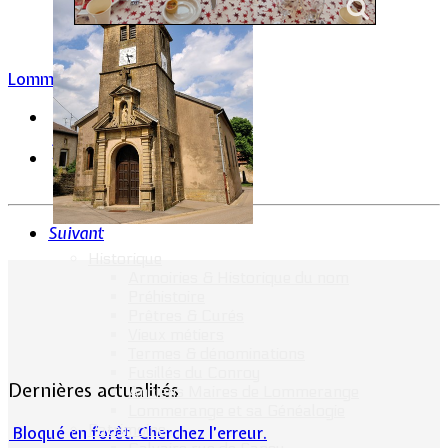
Lommerange
Suivant
Historique
Armoiries & Historique du nom
Préhistoire
Prêtres & Curés
Vieux métiers
Termes & dénominations
Fusillés du Conroy
Dernières actualités
Anciens Maires de Lommerange
Lommerange et sa Généalogie
Patrimoine
Bloqué en forêt. Cherchez l’erreur.