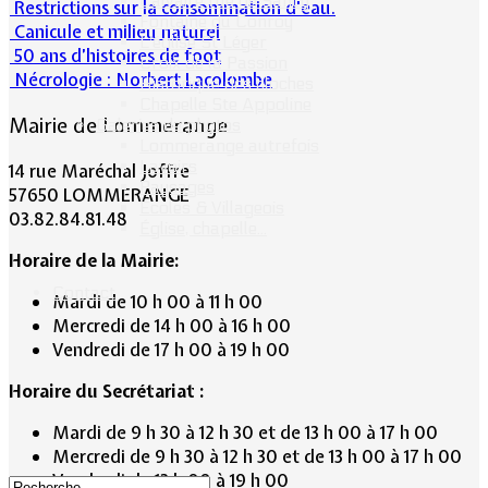
Calvaire rue de Sancy
Restrictions sur la consommation d'eau.
Fontaine du Conroy
Canicule et milieu naturel
L'église St Léger
50 ans d’histoires de foot
Croix de la Passion
Nécrologie : Norbert Lacolombe
Historique des cloches
Chapelle Ste Appoline
Mairie de Lommerange
Galeries de photos
Lommerange autrefois
Lavoirs
14 rue Maréchal Joffre
Paysages
57650 LOMMERANGE
Écoles & Villageois
03.82.84.81.48
Église, chapelle...
Horaire de la Mairie:
Contact
Mardi de 10 h 00 à 11 h 00
Mercredi de 14 h 00 à 16 h 00
Vendredi de 17 h 00 à 19 h 00
Horaire du Secrétariat :
Mardi de 9 h 30 à 12 h 30 et de 13 h 00 à 17 h 00
Mercredi de 9 h 30 à 12 h 30 et de 13 h 00 à 17 h 00
Vendredi de 13 h 00 à 19 h 00