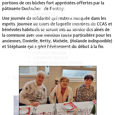
portions de ces bûches fort appréciées offertes par la
pâtisserie Duchscher de Fontoy.
Informations pratiques
Bus scolaire
Une journée de solidarité qui restera marquée dans les
Environnement / Déchetterie
Numéros utiles - Services sociaux
esprits. Journée au cours de laquelle membres du CCAS et
Numéros utiles -Santé & Divers
bénévoles habituels se seront mis au service des aînés de
Conciliateur de justice
la commune avec une mention toute particulière pour les
TIPI : Télépaiement en ligne
anciennes, Danielle, Betty, Michèle, (Rolande indisponible)
Associations
et Stéphanie qui a géré l’événement du début à la fin.
Anciens combattants
ASK Lommerange
Conseil de fabrique
Football Club Lommerange
Culture & Patrimoine