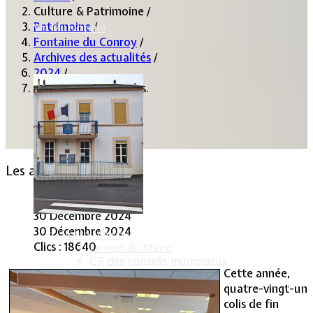
Culture & Patrimoine
/
Patrimoine
/
Vie Municipale
Fontaine du Conroy
/
Archives des actualités
/
2024
/
Les anciens en agapes.
Les anciens en agapes.
Lommerange.fr
30 Décembre 2024
30 Décembre 2024
Votre Mairie
Clics : 18640
Le mot du Maire
CR des conseils municipaux
Cette année,
Service administratif
quatre-vingt-un
Le Village
La salle communale
colis de fin