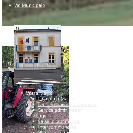
Vie Municipale
Votre Mairie
Le mot du Maire
CR des conseils municipaux
Service administratif
Le Village
La salle communale
Intercommunalité
Plan de situation