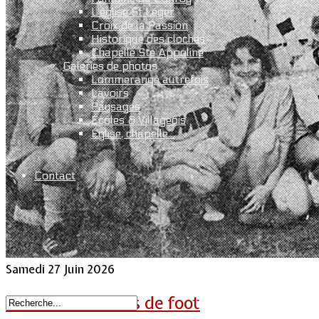
L'église St Léger
Croix de la Passion
Historique des cloches
Chapelle Ste Appoline
Galeries de photos
Lommerange autrefois
Lavoirs
Paysages
Écoles & Villageois
Église, chapelle...
Contact
Samedi 27 Juin 2026
50 ans d’histoires de foot