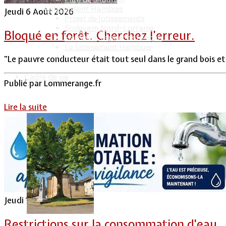
Lotissement Hambois
Jeudi 6 Août 2026
Projet de lotissements
Sodevam Nord-Lorraine
Bloqué en forêt. Cherchez l’erreur.
Hambois, rappel historique
Le lotissement Hambois
"Le pauvre conducteur était tout seul dans le grand bois et 
Cadre de vie
Publié par
Lommerange.fr
Lire la suite
Jeudi 16 Juillet 2026
Restrictions sur la consommation d'eau.