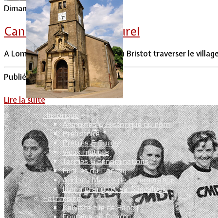
Dimanche 12 Juillet 2026
Canicule et milieu naturel
A Lommerange, on voit Sébastien Bristot traverser le village
Publié par
Lommerange.fr
Lire la suite
Historique
Armoiries & Historique du nom
Préhistoire
Prêtres & Curés
Vieux métiers
Termes & dénominations
Fusillés du Conroy
Anciens Maires de Lommerange
Lommerange et sa Généalogie
Patrimoine
Calvaire rue de Sancy
Fontaine du Conroy