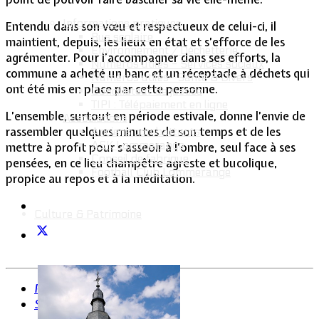
Informations pratiques
Entendu dans son vœu et respectueux de celui-ci, il
Bus scolaire
maintient, depuis, les lieux en état et s’efforce de les
Environnement / Déchetterie
agrémenter. Pour l’accompagner dans ses efforts, la
Numéros utiles - Services sociaux
commune a acheté un banc et un réceptacle à déchets qui
Numéros utiles -Santé & Divers
ont été mis en place par cette personne.
Conciliateur de justice
TIPI : Télépaiement en ligne
L’ensemble, surtout en période estivale, donne l’envie de
Associations
rassembler quelques minutes de son temps et de les
Anciens combattants
ASK Lommerange
mettre à profit pour s’asseoir à l’ombre, seul face à ses
Conseil de fabrique
pensées, en ce lieu champêtre agreste et bucolique,
Football Club Lommerange
propice au repos et à la méditation.
Culture & Patrimoine
Précédent
Suivant