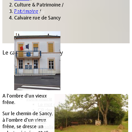
Culture & Patrimoine
/
Patrimoine
/
Vie Municipale
Calvaire rue de Sancy
Le calvaire rue de Sancy
Lommerange.fr
15 Août 2009
14 Mars 2015
Clics : 16767
A l’ombre d’un vieux
Votre Mairie
frêne.
Le mot du Maire
CR des conseils municipaux
Sur le chemin de Sancy,
Service administratif
à l’ombre d’un vieux
Le Village
frêne, se dresse un
La salle communale