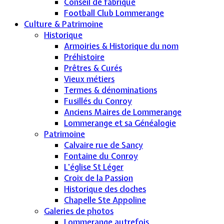
Conseil de fabrique
Football Club Lommerange
Culture & Patrimoine
Historique
Armoiries & Historique du nom
Préhistoire
Prêtres & Curés
Vieux métiers
Termes & dénominations
Fusillés du Conroy
Anciens Maires de Lommerange
Lommerange et sa Généalogie
Patrimoine
Calvaire rue de Sancy
Fontaine du Conroy
L'église St Léger
Croix de la Passion
Historique des cloches
Chapelle Ste Appoline
Galeries de photos
Lommerange autrefois