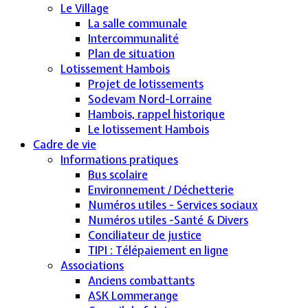
Le Village
La salle communale
Intercommunalité
Plan de situation
Lotissement Hambois
Projet de lotissements
Sodevam Nord-Lorraine
Hambois, rappel historique
Le lotissement Hambois
Cadre de vie
Informations pratiques
Bus scolaire
Environnement / Déchetterie
Numéros utiles - Services sociaux
Numéros utiles -Santé & Divers
Conciliateur de justice
TIPI : Télépaiement en ligne
Associations
Anciens combattants
ASK Lommerange