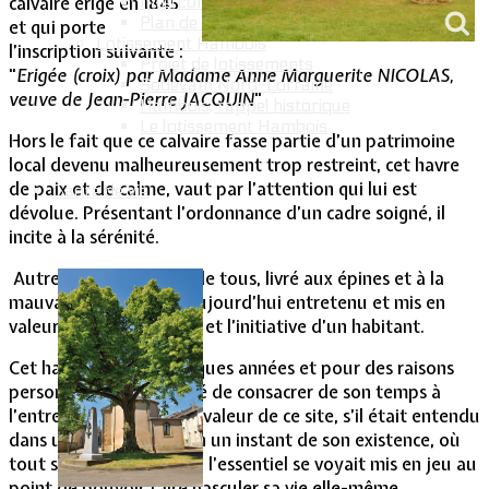
calvaire érigé en 1845
Intercommunalité
Plan de situation
et qui porte
Lotissement Hambois
l’inscription suivante :
Projet de lotissements
"
Erigée (croix) par Madame Anne Marguerite NICOLAS,
Sodevam Nord-Lorraine
veuve de Jean-Pierre JACQUIN
"
Hambois, rappel historique
Le lotissement Hambois
Hors le fait que ce calvaire fasse partie d’un patrimoine
local devenu malheureusement trop restreint, cet havre
de paix et de calme, vaut par l’attention qui lui est
Cadre de vie
dévolue. Présentant l’ordonnance d’un cadre soigné, il
incite à la sérénité.
Autrefois, abandonné de tous, livré aux épines et à la
mauvaise herbe, il est aujourd’hui entretenu et mis en
valeur de par la volonté et l’initiative d’un habitant.
Cet habitant, il y a quelques années et pour des raisons
personnelles, s’était juré de consacrer de son temps à
l’entretien et la mise en valeur de ce site, s’il était entendu
dans un vœu formulé en un instant de son existence, où
tout se bousculait et où l’essentiel se voyait mis en jeu au
point de pouvoir faire basculer sa vie elle-même.