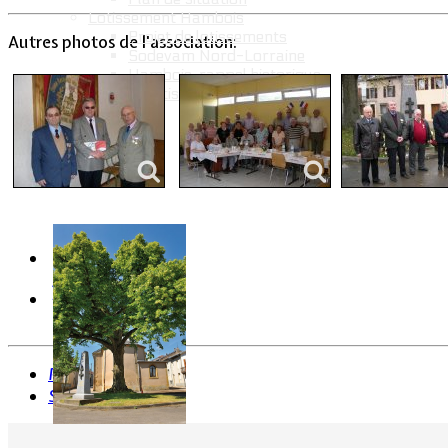
Lotissement Hambois
Projet de lotissements
Autres photos de l'association:
Sodevam Nord-Lorraine
Hambois, rappel historique
Le lotissement Hambois
Cadre de vie
Précédent
Suivant