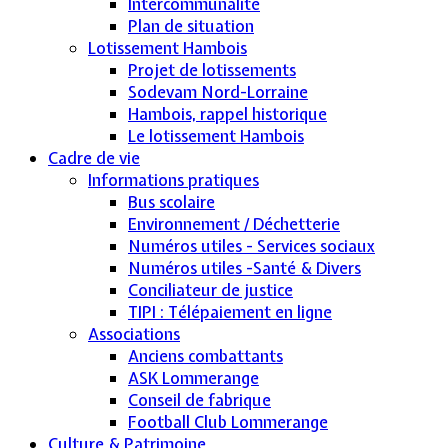
Intercommunalité
Plan de situation
Lotissement Hambois
Projet de lotissements
Sodevam Nord-Lorraine
Hambois, rappel historique
Le lotissement Hambois
Cadre de vie
Informations pratiques
Bus scolaire
Environnement / Déchetterie
Numéros utiles - Services sociaux
Numéros utiles -Santé & Divers
Conciliateur de justice
TIPI : Télépaiement en ligne
Associations
Anciens combattants
ASK Lommerange
Conseil de fabrique
Football Club Lommerange
Culture & Patrimoine