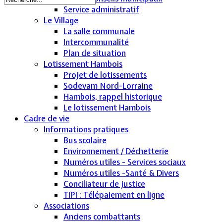
Service administratif
Le Village
La salle communale
Intercommunalité
Plan de situation
Lotissement Hambois
Projet de lotissements
Sodevam Nord-Lorraine
Hambois, rappel historique
Le lotissement Hambois
Cadre de vie
Informations pratiques
Bus scolaire
Environnement / Déchetterie
Numéros utiles - Services sociaux
Numéros utiles -Santé & Divers
Conciliateur de justice
TIPI : Télépaiement en ligne
Associations
Anciens combattants