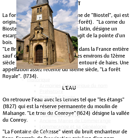
LA FORÊT
La forêt est désignée sous le terme de "Biostel", qui est
originaire du germanique (buschzforêt). "La corne du
Biostel"(1827) Corn dérivé du pré latin, désigne un
escarpement d'une forêt. Ici, il s'agit de la pointe d'un
bois.
"Le Breuil"(1827), qu'on retrouve dans la France entière
sauf dans le sud est. Originaire des environs du 12ème
siècle pour nommer un petit bois entouré de haies. Une
appellation assez récente du 18ème siècle, "La forêt
Royale". (1734).
Historique
Armoiries & Historique du nom
L'EAU
Préhistoire
Prêtres & Curés
On retrouve l’eau avec les termes tel que "les étangs"
Vieux métiers
(1827) qui est la réserve permanente du moulin de
Termes & dénominations
Malsange. "Le trou du Conroye"(1624) désigne la vallée
Fusillés du Conroy
du Conroy.
Anciens Maires de Lommerange
Lommerange et sa Généalogie
"La Fontaine de Cokasse" vient du bruit enchanteur de
Patrimoine