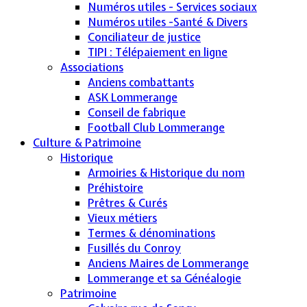
Numéros utiles - Services sociaux
Numéros utiles -Santé & Divers
Conciliateur de justice
TIPI : Télépaiement en ligne
Associations
Anciens combattants
ASK Lommerange
Conseil de fabrique
Football Club Lommerange
Culture & Patrimoine
Historique
Armoiries & Historique du nom
Préhistoire
Prêtres & Curés
Vieux métiers
Termes & dénominations
Fusillés du Conroy
Anciens Maires de Lommerange
Lommerange et sa Généalogie
Patrimoine