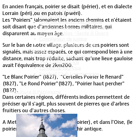
En ancien français, poirier se disait (périer), et en dialecte
Informations pratiques
Lorrain (péri),ou en patois (pwéri).
Bus scolaire
Les "Poiriers" jalonnaient les anciens chemins et n'étaient
Environnement / Déchetterie
soit disant que d'anciennes bornes militaires, qui
Numéros utiles - Services sociaux
disparurent au moyen âge.
Numéros utiles -Santé & Divers
Conciliateur de justice
Sur le ban de notre village, plusieurs de ces poiriers sont
TIPI : Télépaiement en ligne
Associations
signalés, mais assez espacés, ce qui correspond bien à une
Anciens combattants
distance, mais trop réduite, sachant qu'une lieue gauloise
ASK Lommerange
avait l'équivalence de 2km200.
Conseil de fabrique
Football Club Lommerange
"Le Blanc Poirier" (1827), "Certelles Poirier le Renard"
(1827), "Le Rond Poirier"(1827), "Poirier haut percher"
(1827).
Culture & Patrimoine
Dans certaines régions, différents indices permettent de
préciser qu'il s'agit, plus souvent de pierres que d'arbres
fruitiers ou d'autres choses.
A Metz est cité (la rue du haut poirier), et dans l'Oise, (le
poirier excommunié), est un menhir antique.