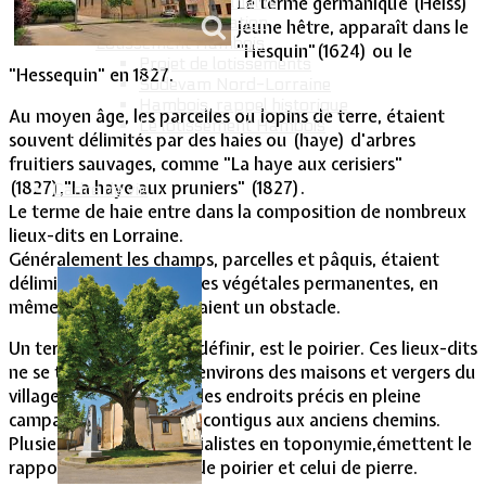
Le terme germanique (Heiss)
Intercommunalité
Plan de situation
jeune hêtre, apparaît dans le
Lotissement Hambois
"Hesquin"(1624) ou le
Projet de lotissements
"Hessequin" en 1827.
Sodevam Nord-Lorraine
Hambois, rappel historique
Au moyen âge, les parcelles ou lopins de terre, étaient
Le lotissement Hambois
souvent délimités par des haies ou (haye) d'arbres
fruitiers sauvages, comme "La haye aux cerisiers"
(1827),"La haye aux pruniers" (1827).
Cadre de vie
Le terme de haie entre dans la composition de nombreux
lieux-dits en Lorraine.
Généralement les champs, parcelles et pâquis, étaient
délimités par ces barrières végétales permanentes, en
même temps elles formaient un obstacle.
Un terme plus obscur à définir, est le poirier. Ces lieux-dits
ne se trouvent pas aux environs des maisons et vergers du
village, mais désignent des endroits précis en pleine
campagne, et sont tous contigus aux anciens chemins.
Plusieurs éminents spécialistes en toponymie,émettent le
rapport entre le terme de poirier et celui de pierre.