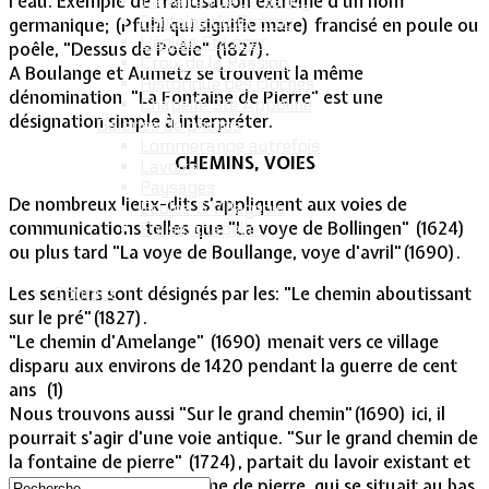
l’eau. Exemple de francisation extrême d’un nom
Calvaire rue de Sancy
Fontaine du Conroy
germanique; (Pfuhl qui signifie mare) francisé en poule ou
L'église St Léger
poêle, "Dessus de Poêle" (1827).
Croix de la Passion
A Boulange et Aumetz se trouvent la même
Historique des cloches
dénomination. "La Fontaine de Pierre" est une
Chapelle Ste Appoline
désignation simple à interpréter.
Galeries de photos
Lommerange autrefois
CHEMINS, VOIES
Lavoirs
Paysages
De nombreux lieux-dits s’appliquent aux voies de
Écoles & Villageois
communications telles que "La voye de Bollingen" (1624)
Église, chapelle...
ou plus tard "La voye de Boullange, voye d'avril"(1690).
Les sentiers sont désignés par les: "Le chemin aboutissant
Contact
sur le pré"(1827).
"Le chemin d'Amelange" (1690) menait vers ce village
disparu aux environs de 1420 pendant la guerre de cent
ans (1)
Nous trouvons aussi "Sur le grand chemin"(1690) ici, il
pourrait s'agir d'une voie antique. "Sur le grand chemin de
la fontaine de pierre" (1724), partait du lavoir existant et
se dirigeait vers la fontaine de pierre, qui se situait au bas