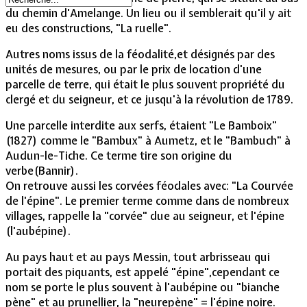
du chemin d'Amelange. Un lieu ou il semblerait qu'il y ait
eu des constructions, "La ruelle".
Autres noms issus de la féodalité,et désignés par des
unités de mesures, ou par le prix de location d'une
parcelle de terre, qui était le plus souvent propriété du
clergé et du seigneur, et ce jusqu'à la révolution de 1789.
Une parcelle interdite aux serfs, étaient "Le Bamboix"
(1827) comme le "Bambux" à Aumetz, et le "Bambuch" à
Audun-le-Tiche. Ce terme tire son origine du
verbe(Bannir).
On retrouve aussi les corvées féodales avec: "La Courvée
de l'épine". Le premier terme comme dans de nombreux
villages, rappelle la "corvée" due au seigneur, et l'épine
(l'aubépine).
Au pays haut et au pays Messin, tout arbrisseau qui
portait des piquants, est appelé "épine",cependant ce
nom se porte le plus souvent à l'aubépine ou "bianche
pène" et au prunellier, la "neurepène" = l'épine noire.