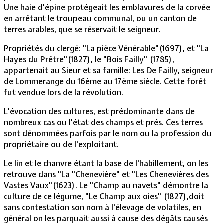
Une haie d'épine protégeait les emblavures de la corvée
en arrêtant le troupeau communal, ou un canton de
terres arables, que se réservait le seigneur.
Propriétés du clergé: "La pièce Vénérable"(1697), et "La
Hayes du Prêtre"(1827), le "Bois Failly" (1785),
appartenait au Sieur et sa famille: Les De Failly, seigneur
de Lommerange du 16ème au 17ème siècle. Cette forêt
fut vendue lors de la révolution.
L'évocation des cultures, est prédominante dans de
nombreux cas ou l'état des champs et prés. Ces terres
sont dénommées parfois par le nom ou la profession du
propriétaire ou de l'exploitant.
Le lin et le chanvre étant la base de l'habillement, on les
retrouve dans "La "Chenevière" et "Les Chenevières des
Vastes Vaux"(1623). Le "Champ au navets" démontre la
culture de ce légume, "Le Champ aux oies" (1827),doit
sans contestation son nom à l'élevage de volatiles, en
général on les parquait aussi à cause des dégâts causés