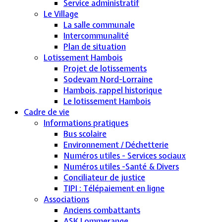
Service administratif
Le Village
La salle communale
Intercommunalité
Plan de situation
Lotissement Hambois
Projet de lotissements
Sodevam Nord-Lorraine
Hambois, rappel historique
Le lotissement Hambois
Cadre de vie
Informations pratiques
Bus scolaire
Environnement / Déchetterie
Numéros utiles - Services sociaux
Numéros utiles -Santé & Divers
Conciliateur de justice
TIPI : Télépaiement en ligne
Associations
Anciens combattants
ASK Lommerange