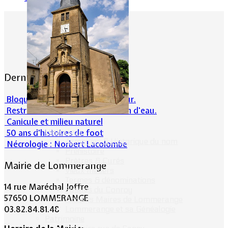
Dernières actualités
Bloqué en forêt. Cherchez l’erreur.
Restrictions sur la consommation d'eau.
Canicule et milieu naturel
Historique
50 ans d’histoires de foot
Armoiries & Historique du nom
Nécrologie : Norbert Lacolombe
Préhistoire
Prêtres & Curés
Mairie de Lommerange
Vieux métiers
Termes & dénominations
14 rue Maréchal Joffre
Fusillés du Conroy
57650 LOMMERANGE
Anciens Maires de Lommerange
03.82.84.81.48
Lommerange et sa Généalogie
Patrimoine