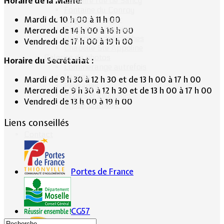
Horaire de la Mairie:
Calvaire rue de Sancy
Fontaine du Conroy
Mardi de 10 h 00 à 11 h 00
L'église St Léger
Croix de la Passion
Mercredi de 14 h 00 à 16 h 00
Historique des cloches
Vendredi de 17 h 00 à 19 h 00
Chapelle Ste Appoline
Galeries de photos
Horaire du Secrétariat :
Lommerange autrefois
Lavoirs
Mardi de 9 h 30 à 12 h 30 et de 13 h 00 à 17 h 00
Paysages
Mercredi de 9 h 30 à 12 h 30 et de 13 h 00 à 17 h 00
Écoles & Villageois
Vendredi de 13 h 00 à 19 h 00
Église, chapelle...
Liens conseillés
Contact
Portes de France
CG57