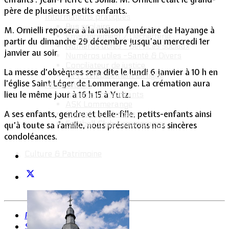
père de plusieurs petits enfants.
Informations pratiques
Bus scolaire
M. Ornielli reposera à la maison funéraire de Hayange à
Environnement / Déchetterie
partir du dimanche 29 décembre jusqu’au mercredi 1er
Numéros utiles - Services sociaux
janvier au soir.
Numéros utiles -Santé & Divers
Conciliateur de justice
La messe d’obsèques sera dite le lundi 6 janvier à 10 h en
TIPI : Télépaiement en ligne
l’église Saint Léger de Lommerange. La crémation aura
Associations
lieu le même jour à 16 h 15 à Yutz.
Anciens combattants
ASK Lommerange
A ses enfants, gendre et belle-fille, petits-enfants ainsi
Conseil de fabrique
Football Club Lommerange
qu’à toute sa famille, nous présentons nos sincères
condoléances.
Culture & Patrimoine
Précédent
Suivant