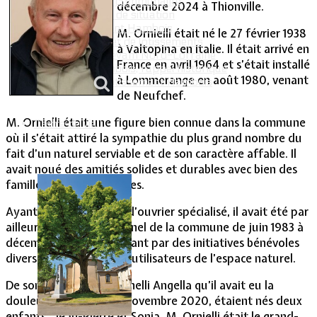
Intercommunalité
décembre 2024 à Thionville.
Plan de situation
Lotissement Hambois
M. Ornielli était né le 27 février 1938
Projet de lotissements
à Valtopina en Italie. Il était arrivé en
Sodevam Nord-Lorraine
France en avril 1964 et s’était installé
Hambois, rappel historique
à Lommerange en août 1980, venant
Le lotissement Hambois
de Neufchef.
M. Ornielli était une figure bien connue dans la commune
Cadre de vie
où il s’était attiré la sympathie du plus grand nombre du
fait d’un naturel serviable et de son caractère affable. Il
avait noué des amitiés solides et durables avec bien des
familles lommerangeoises.
Ayant fait une carrière d’ouvrier spécialisé, il avait été par
ailleurs ouvrier occasionnel de la commune de juin 1983 à
décembre 1992 se signalant par des initiatives bénévoles
diverses appréciées des utilisateurs de l’espace naturel.
De son union avec Antonelli Angella qu’il avait eu la
douleur de perdre le 3 novembre 2020, étaient nés deux
enfants : Jean-Pierre et Sonia. M. Ornielli était le grand-