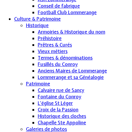
Conseil de fabrique
Football Club Lommerange
Culture & Patrimoine
Historique
Armoiries & Historique du nom
Préhistoire
Prêtres & Curés
Vieux métiers
Termes & dénominations
Fusillés du Conroy
Anciens Maires de Lommerange
Lommerange et sa Généalogie
Patrimoine
Calvaire rue de Sancy
Fontaine du Conroy
L'église St Léger
Croix de la Passion
Historique des cloches
Chapelle Ste Appoline
Galeries de photos