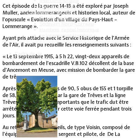
Intercommunalité
Cet épisode de la guerre 14-18 a été exploré par Joseph
Plan de situation
Muller, ancien lommerangeois et historien local, auteur de
Lotissement Hambois
Projet de lotissements
l’opuscule « Evolution d’un village du Pays-Haut –
Sodevam Nord-Lorraine
Lommerange ».
Hambois, rappel historique
Le lotissement Hambois
Ayant pris attache avec le Service Historique de l’Armée
de l’Air, il avait pu recueillir les renseignements suivants :
Cadre de vie
« Le 13 septembre 1915, à 5 h 22, vingt-deux appareils de
bombardement de l’escadrille V.B.102 décollent de la base
d’Ancemont en Meuse, avec mission de bombarder la gare
de trêves.
Après avoir lancé 91 obus de 90, 5 obus de 155 et 1 torpille
de 58, les dégâts subis par la gare de Trêves et la ligne
Trêves-Metz furent si importants que le trafic dut être
arrêté complétement sur cette voie ferrée pendant trois
jours.
Au retour, un des appareils, de type Voisin, composé de
l’équipage Niox Charles, sergent et pilote, de De La