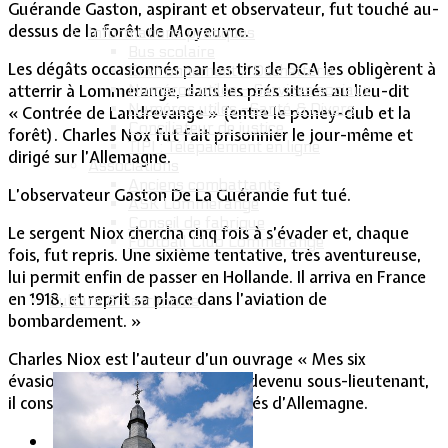
Guérande Gaston, aspirant et observateur, fut touché au-
dessus de la forêt de Moyeuvre.
Informations pratiques
Bus scolaire
Les dégâts occasionnés par les tirs de DCA les obligèrent à
Environnement / Déchetterie
atterrir à Lommerange, dans les prés situés au lieu-dit
Numéros utiles - Services sociaux
Numéros utiles -Santé & Divers
« Contrée de Landrevange » (entre le poney-club et la
Conciliateur de justice
forêt). Charles Nox fut fait prisonnier le jour-même et
TIPI : Télépaiement en ligne
dirigé sur l’Allemagne.
Associations
Anciens combattants
L’observateur Gaston De La Guérande fut tué.
ASK Lommerange
Conseil de fabrique
Le sergent Niox chercha cinq fois à s’évader et, chaque
Football Club Lommerange
fois, fut repris. Une sixième tentative, très aventureuse,
lui permit enfin de passer en Hollande. Il arriva en France
en 1918, et reprit sa place dans l’aviation de
Culture & Patrimoine
bombardement. »
Charles Niox est l’auteur d’un ouvrage « Mes six
évasions » paru en 1919. En 1918, devenu sous-lieutenant,
il constitua une amicale des évadés d’Allemagne.