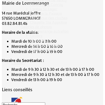
Calvaire rue de Sancy
Mairie de Lommerange
Fontaine du Conroy
L'église St Léger
14 rue Maréchal Joffre
Croix de la Passion
57650 LOMMERANGE
Historique des cloches
Chapelle Ste Appoline
03.82.84.81.48
Galeries de photos
Lommerange autrefois
Horaire de la Mairie:
Lavoirs
Paysages
Mardi de 10 h 00 à 11 h 00
Écoles & Villageois
Mercredi de 14 h 00 à 16 h 00
Église, chapelle...
Vendredi de 17 h 00 à 19 h 00
Horaire du Secrétariat :
Contact
Mardi de 9 h 30 à 12 h 30 et de 13 h 00 à 17 h 00
Mercredi de 9 h 30 à 12 h 30 et de 13 h 00 à 17 h 00
Vendredi de 13 h 00 à 19 h 00
Liens conseillés