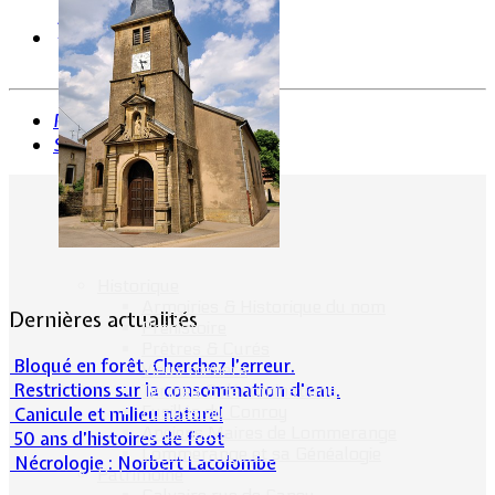
Précédent
Suivant
Historique
Armoiries & Historique du nom
Dernières actualités
Préhistoire
Prêtres & Curés
Bloqué en forêt. Cherchez l’erreur.
Vieux métiers
Restrictions sur la consommation d'eau.
Termes & dénominations
Fusillés du Conroy
Canicule et milieu naturel
Anciens Maires de Lommerange
50 ans d’histoires de foot
Lommerange et sa Généalogie
Nécrologie : Norbert Lacolombe
Patrimoine