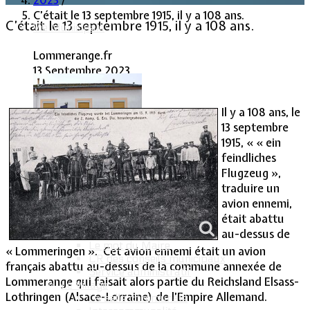
2023
/
C’était le 13 septembre 1915, il y a 108 ans.
C’était le 13 septembre 1915, il y a 108 ans.
Vie Municipale
Lommerange.fr
13 Septembre 2023
Clics : 2140
Il y a 108 ans, le
13 septembre
1915, « « ein
feindliches
Flugzeug »,
traduire un
avion ennemi,
était abattu
Votre Mairie
au-dessus de
Le mot du Maire
« Lommeringen ». Cet avion ennemi était un avion
CR des conseils municipaux
français abattu au-dessus de la commune annexée de
Service administratif
Lommerange qui faisait alors partie du Reichsland Elsass-
Le Village
Lothringen (Alsace-Lorraine) de l’Empire Allemand.
La salle communale