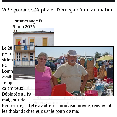
Vide grenier : l’Alpha et l'Omega d’une animation
Vie Municipale
Lommerange.fr
9 Juin 2026
9 Juin 2026
Clics : 402
Le 28 avril 2013,
pour le premier
vide-grenier du
FC
Lommerange, il
avait fait un
temps
Votre Mairie
calamiteux.
Le mot du Maire
Déplacée au 19
CR des conseils municipaux
mai, jour de
Service administratif
Pentecôte, la fête avait été à nouveau noyée, renvoyant
Le Village
les chalands chez eux sur le coup de midi.
La salle communale