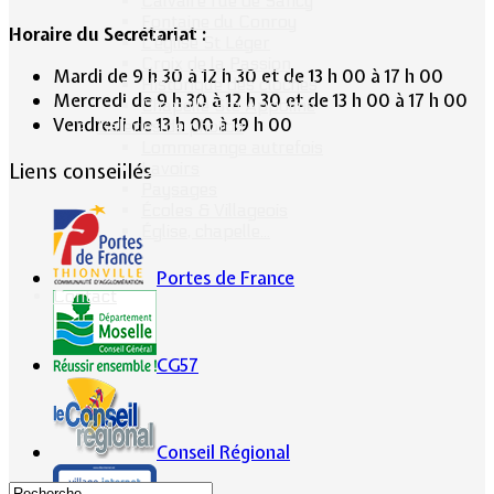
Calvaire rue de Sancy
Fontaine du Conroy
Horaire du Secrétariat :
L'église St Léger
Croix de la Passion
Mardi de 9 h 30 à 12 h 30 et de 13 h 00 à 17 h 00
Historique des cloches
Mercredi de 9 h 30 à 12 h 30 et de 13 h 00 à 17 h 00
Chapelle Ste Appoline
Vendredi de 13 h 00 à 19 h 00
Galeries de photos
Lommerange autrefois
Liens conseillés
Lavoirs
Paysages
Écoles & Villageois
Église, chapelle...
Portes de France
Contact
CG57
Conseil Régional