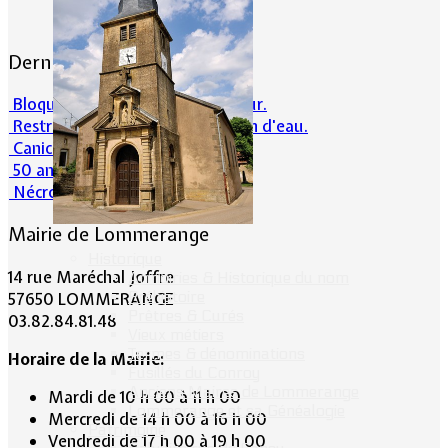
Dernières actualités
Bloqué en forêt. Cherchez l’erreur.
Restrictions sur la consommation d'eau.
Canicule et milieu naturel
50 ans d’histoires de foot
Nécrologie : Norbert Lacolombe
Mairie de Lommerange
Historique
14 rue Maréchal Joffre
Armoiries & Historique du nom
Préhistoire
57650 LOMMERANGE
Prêtres & Curés
03.82.84.81.48
Vieux métiers
Termes & dénominations
Horaire de la Mairie:
Fusillés du Conroy
Anciens Maires de Lommerange
Mardi de 10 h 00 à 11 h 00
Lommerange et sa Généalogie
Mercredi de 14 h 00 à 16 h 00
Patrimoine
Vendredi de 17 h 00 à 19 h 00