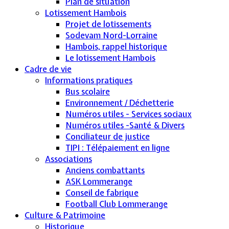
Plan de situation
Lotissement Hambois
Projet de lotissements
Sodevam Nord-Lorraine
Hambois, rappel historique
Le lotissement Hambois
Cadre de vie
Informations pratiques
Bus scolaire
Environnement / Déchetterie
Numéros utiles - Services sociaux
Numéros utiles -Santé & Divers
Conciliateur de justice
TIPI : Télépaiement en ligne
Associations
Anciens combattants
ASK Lommerange
Conseil de fabrique
Football Club Lommerange
Culture & Patrimoine
Historique