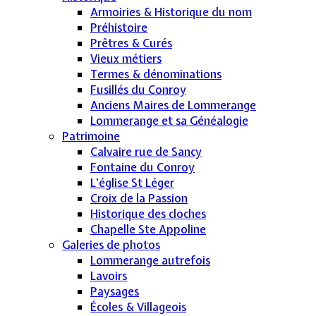
Armoiries & Historique du nom
Préhistoire
Prêtres & Curés
Vieux métiers
Termes & dénominations
Fusillés du Conroy
Anciens Maires de Lommerange
Lommerange et sa Généalogie
Patrimoine
Calvaire rue de Sancy
Fontaine du Conroy
L'église St Léger
Croix de la Passion
Historique des cloches
Chapelle Ste Appoline
Galeries de photos
Lommerange autrefois
Lavoirs
Paysages
Écoles & Villageois