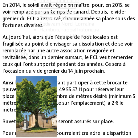
Intercommunalité
En 2014, le soleil avait régné en maître, pour, en 2015, se
Plan de situation
voir remplacé par un temps de canard. Depuis, le vide-
Lotissement Hambois
grenier du FCL a retrouvé, chaque année sa place sous des
Projet de lotissements
Sodevam Nord-Lorraine
fortunes diverses.
Hambois, rappel historique
Le lotissement Hambois
Aujourd’hui, alors que l’équipe de foot locale s’est
fragilisée au point d’envisager sa dissolution et de se voir
remplacée par une autre association revigorée et
Cadre de vie
revitalisée, dans un dernier sursaut, le FCL veut remercier
ceux qui l’ont supporté pendant des années. Ce sera à
l’occasion du vide grenier du 14 juin prochain.
Ainsi les personnes désirant participer à cette brocante
peuvent contacter le 06 49 55 57 11 pour réserver leur
place en précisant le nombre de mètres désiré (minimum 5
mètres si le véhicule reste sur l’emplacement) à 2 € le
mètre.
Buvette et restauration seront assurés sur place.
Pour rassurer ceux qui, pourraient craindre la disparition