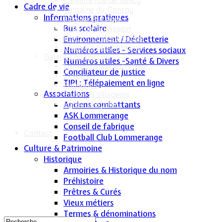
Calvaire rue de Sancy
Cadre de vie
Fontaine du Conroy
Informations pratiques
L'église St Léger
Bus scolaire
Croix de la Passion
Historique des cloches
Environnement / Déchetterie
Chapelle Ste Appoline
Numéros utiles - Services sociaux
Galeries de photos
Numéros utiles -Santé & Divers
Lommerange autrefois
Conciliateur de justice
Lavoirs
TIPI : Télépaiement en ligne
Paysages
Associations
Écoles & Villageois
Église, chapelle...
Anciens combattants
ASK Lommerange
Conseil de fabrique
Contact
Football Club Lommerange
Culture & Patrimoine
Historique
Armoiries & Historique du nom
Préhistoire
Prêtres & Curés
Vieux métiers
Termes & dénominations