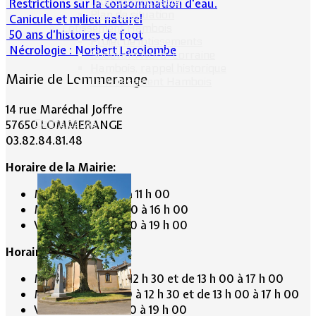
Intercommunalité
Restrictions sur la consommation d'eau.
Plan de situation
Canicule et milieu naturel
Lotissement Hambois
50 ans d’histoires de foot
Projet de lotissements
Nécrologie : Norbert Lacolombe
Sodevam Nord-Lorraine
Hambois, rappel historique
Mairie de Lommerange
Le lotissement Hambois
14 rue Maréchal Joffre
Cadre de vie
57650 LOMMERANGE
03.82.84.81.48
Horaire de la Mairie:
Mardi de 10 h 00 à 11 h 00
Mercredi de 14 h 00 à 16 h 00
Vendredi de 17 h 00 à 19 h 00
Horaire du Secrétariat :
Mardi de 9 h 30 à 12 h 30 et de 13 h 00 à 17 h 00
Mercredi de 9 h 30 à 12 h 30 et de 13 h 00 à 17 h 00
Vendredi de 13 h 00 à 19 h 00