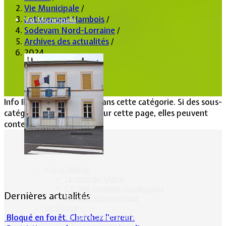
Vie Municipale
/
Lotissement Hambois
/
Vie Municipale
Sodevam Nord-Lorraine
/
Archives des actualités
/
2024
Info
Il n'y a aucun article dans cette catégorie. Si des sous-
catégories sont affichées sur cette page, elles peuvent
contenir des articles.
Votre Mairie
Le mot du Maire
CR des conseils municipaux
Dernières actualités
Service administratif
Le Village
Bloqué en forêt. Cherchez l’erreur.
La salle communale